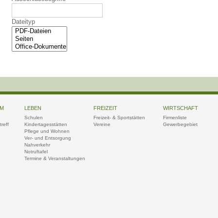
Dateityp
UM
LEBEN
FREIZEIT
WIRTSCHAFT
Schulen
Freizeit- & Sportstätten
Firmenliste
reff
Kindertagesstätten
Vereine
Gewerbegebiet
Pflege und Wohnen
Ver- und Entsorgung
Nahverkehr
Notruftafel
Termine & Veranstaltungen