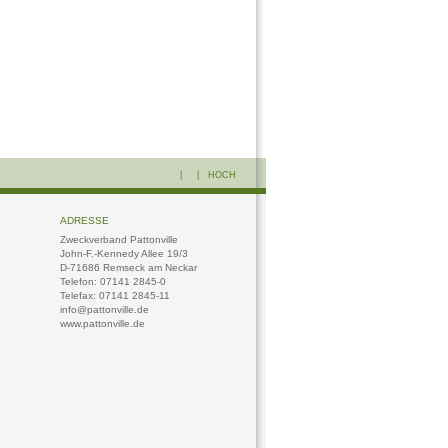
| |
HOCH
ADRESSE
Zweckverband Pattonville
John-F.-Kennedy Allee 19/3
D-71686 Remseck am Neckar
Telefon: 07141 2845-0
Telefax: 07141 2845-11
info@pattonville.de
www.pattonville.de