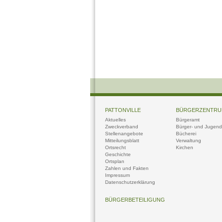
PATTONVILLE
BÜRGERZENTR
Aktuelles
Bürgeramt
Zweckverband
Bürger- und Jugendt
Stellenangebote
Bücherei
Mitteilungsblatt
Verwaltung
Ortsrecht
Kirchen
Geschichte
Ortsplan
Zahlen und Fakten
Impressum
Datenschutzerklärung
BÜRGERBETEILIGUNG