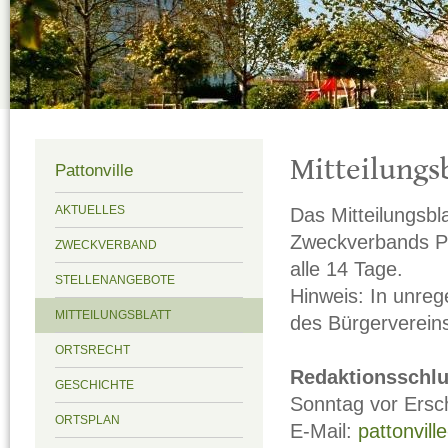
Mitteilungs
Pattonville
Das Mitteilungsbl
AKTUELLES
Zweckverbands Pat
ZWECKVERBAND
alle 14 Tage.
STELLENANGEBOTE
Hinweis: In unre
MITTEILUNGSBLATT
des Bürgervereins 
ORTSRECHT
Redaktionsschlu
GESCHICHTE
Sonntag vor Ersc
ORTSPLAN
E-Mail:
pattonvil