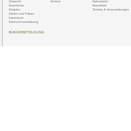
Ortsrecht
Kirchen
Nahverkehr
Geschichte
Notruftafel
Ortsplan
Termine & Veranstaltungen
Zahlen und Fakten
Impressum
Datenschutzerklärung
BÜRGERBETEILIGUNG