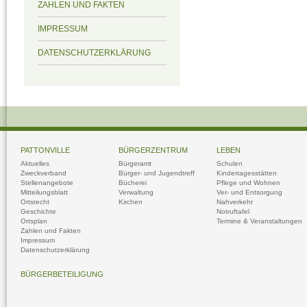
ZAHLEN UND FAKTEN
IMPRESSUM
DATENSCHUTZERKLÄRUNG
PATTONVILLE
BÜRGERZENTRUM
LEBEN
Aktuelles
Bürgeramt
Schulen
Zweckverband
Bürger- und Jugendtreff
Kindertagesstätten
Stellenangebote
Bücherei
Pflege und Wohnen
Mitteilungsblatt
Verwaltung
Ver- und Entsorgung
Ortsrecht
Kirchen
Nahverkehr
Geschichte
Notruftafel
Ortsplan
Termine & Veranstaltungen
Zahlen und Fakten
Impressum
Datenschutzerklärung
BÜRGERBETEILIGUNG