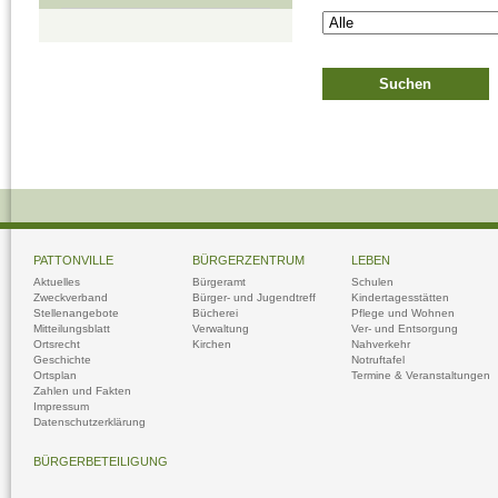
PATTONVILLE
BÜRGERZENTRUM
LEBEN
Aktuelles
Bürgeramt
Schulen
Zweckverband
Bürger- und Jugendtreff
Kindertagesstätten
Stellenangebote
Bücherei
Pflege und Wohnen
Mitteilungsblatt
Verwaltung
Ver- und Entsorgung
Ortsrecht
Kirchen
Nahverkehr
Geschichte
Notruftafel
Ortsplan
Termine & Veranstaltungen
Zahlen und Fakten
Impressum
Datenschutzerklärung
BÜRGERBETEILIGUNG