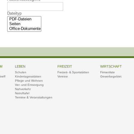
Dateityp
UM
LEBEN
FREIZEIT
WIRTSCHAFT
Schulen
Freizeit- & Sportstätten
Firmenliste
reff
Kindertagesstätten
Vereine
Gewerbegebiet
Pflege und Wohnen
Ver- und Entsorgung
Nahverkehr
Notruftafel
Termine & Veranstaltungen