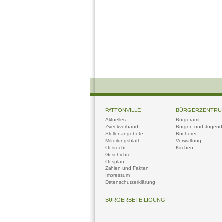
PATTONVILLE
BÜRGERZENTR
Aktuelles
Bürgeramt
Zweckverband
Bürger- und Jugendt
Stellenangebote
Bücherei
Mitteilungsblatt
Verwaltung
Ortsrecht
Kirchen
Geschichte
Ortsplan
Zahlen und Fakten
Impressum
Datenschutzerklärung
BÜRGERBETEILIGUNG