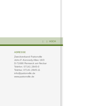
| |
HOCH
ADRESSE
Zweckverband Pattonville
John-F.-Kennedy Allee 19/3
D-71686 Remseck am Neckar
Telefon: 07141 2845-0
Telefax: 07141 2845-11
info@pattonville.de
www.pattonville.de