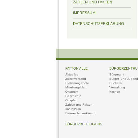
ZAHLEN UND FAKTEN
IMPRESSUM
DATENSCHUTZERKLÄRUNG
PATTONVILLE
BÜRGERZENTR
Aktuelles
Bürgeramt
Zweckverband
Bürger- und Jugendt
Stellenangebote
Bücherei
Mitteilungsblatt
Verwaltung
Ortsrecht
Kirchen
Geschichte
Ortsplan
Zahlen und Fakten
Impressum
Datenschutzerklärung
BÜRGERBETEILIGUNG