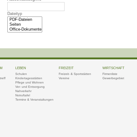
Dateityp
UM
LEBEN
FREIZEIT
WIRTSCHAFT
Schulen
Freizeit- & Sportstätten
Firmenliste
reff
Kindertagesstätten
Vereine
Gewerbegebiet
Pflege und Wohnen
Ver- und Entsorgung
Nahverkehr
Notruftafel
Termine & Veranstaltungen