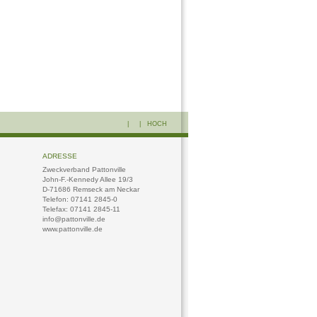
| |
HOCH
ADRESSE
Zweckverband Pattonville
John-F.-Kennedy Allee 19/3
D-71686 Remseck am Neckar
Telefon: 07141 2845-0
Telefax: 07141 2845-11
info@pattonville.de
www.pattonville.de