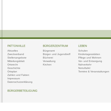
PATTONVILLE
BÜRGERZENTRUM
LEBEN
Aktuelles
Bürgeramt
Schulen
Zweckverband
Bürger- und Jugendtreff
Kindertagesstätten
Stellenangebote
Bücherei
Pflege und Wohnen
Mitteilungsblatt
Verwaltung
Ver- und Entsorgung
Ortsrecht
Kirchen
Nahverkehr
Geschichte
Notruftafel
Ortsplan
Termine & Veranstaltungen
Zahlen und Fakten
Impressum
Datenschutzerklärung
BÜRGERBETEILIGUNG