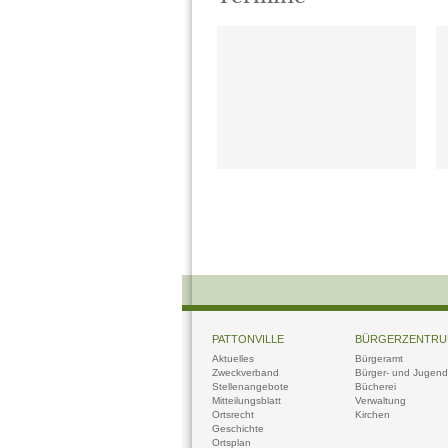
PATTONVILLE
BÜRGERZENTR
Aktuelles
Bürgeramt
Zweckverband
Bürger- und Jugendt
Stellenangebote
Bücherei
Mitteilungsblatt
Verwaltung
Ortsrecht
Kirchen
Geschichte
Ortsplan