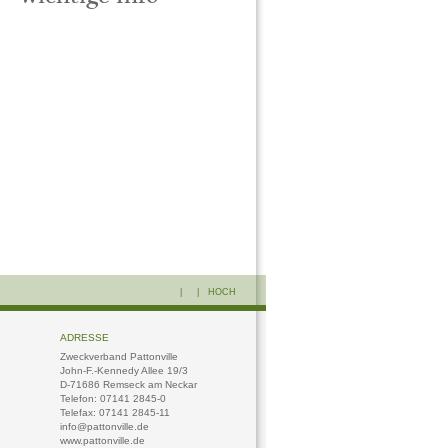
| |
HOCH
ADRESSE
Zweckverband Pattonville
John-F.-Kennedy Allee 19/3
D-71686 Remseck am Neckar
Telefon: 07141 2845-0
Telefax: 07141 2845-11
info@pattonville.de
www.pattonville.de