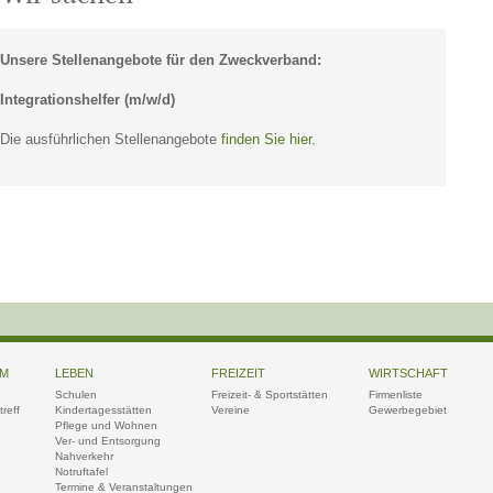
Unsere Stellenangebote für den Zweckverband:
Integrationshelfer (m/w/d)
Die ausführlichen Stellenangebote
finden Sie hier.
UM
LEBEN
FREIZEIT
WIRTSCHAFT
Schulen
Freizeit- & Sportstätten
Firmenliste
reff
Kindertagesstätten
Vereine
Gewerbegebiet
Pflege und Wohnen
Ver- und Entsorgung
Nahverkehr
Notruftafel
Termine & Veranstaltungen